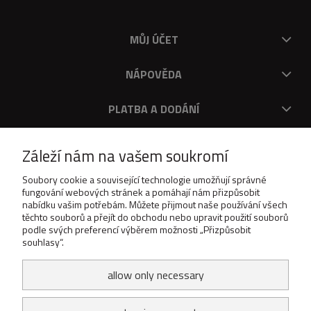
MŮJ ÚČET
NÁPOVĚDA
PLATBA A DODÁNÍ
O V
Záleží nám na vašem soukromí
DOWNLOAD
Soubory cookie a související technologie umožňují správné
fungování webových stránek a pomáhají nám přizpůsobit
nabídku vašim potřebám. Můžete přijmout naše používání všech
těchto souborů a přejít do obchodu nebo upravit použití souborů
podle svých preferencí výběrem možnosti „Přizpůsobit
souhlasy“.
allow only necessary