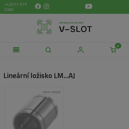
+420 51 979
0380
Lineární ložisko LM...AJ