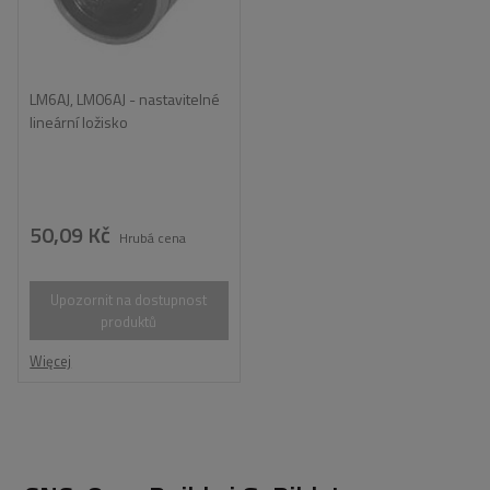
LM6AJ, LM06AJ - nastavitelné
lineární ložisko
50,09 Kč
Hrubá cena
Upozornit na dostupnost
produktů
Więcej