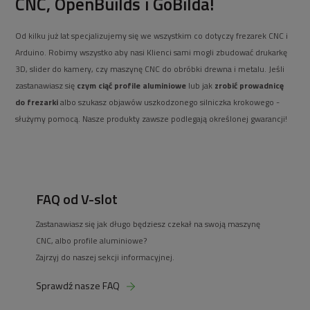
CNC, OpenBuilds i GoBilda!
Od kilku już lat specjalizujemy się we wszystkim co dotyczy frezarek CNC i
Arduino. Robimy wszystko aby nasi Klienci sami mogli zbudować drukarkę
3D, slider do kamery, czy maszynę CNC do obróbki drewna i metalu. Jeśli
zastanawiasz się
czym ciąć profile aluminiowe
lub jak
zrobić prowadnicę
do frezarki
albo szukasz objawów uszkodzonego silniczka krokowego -
służymy pomocą. Nasze produkty zawsze podlegają określonej gwarancji!
FAQ od V-slot
Zastanawiasz się jak długo będziesz czekał na swoją maszynę
CNC, albo profile aluminiowe?
Zajrzyj do naszej sekcji informacyjnej.
Sprawdź nasze FAQ