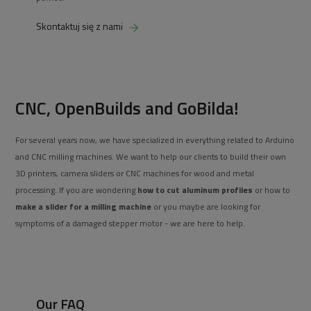
Skontaktuj się z nami
CNC, OpenBuilds and GoBilda!
For several years now, we have specialized in everything related to Arduino
and CNC milling machines. We want to help our clients to build their own
3D printers, camera sliders or CNC machines for wood and metal
processing. If you are wondering
how to cut aluminum profiles
or how to
make a slider for a milling machine
or you maybe are looking for
symptoms of a damaged stepper motor - we are here to help.
Our FAQ