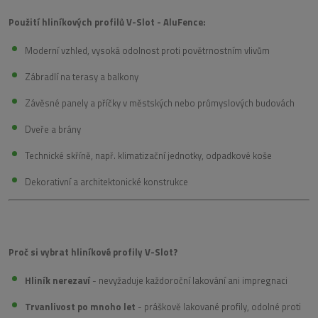
Použití hliníkových profilů V-Slot - AluFence:
Moderní vzhled, vysoká odolnost proti povětrnostním vlivům
Zábradlí na terasy a balkony
Závěsné panely a příčky v městských nebo průmyslových budovách
Dveře a brány
Technické skříně, např. klimatizační jednotky, odpadkové koše
Dekorativní a architektonické konstrukce
Proč si vybrat hliníkové profily V-Slot?
Hliník nerezaví
- nevyžaduje každoroční lakování ani impregnaci
Trvanlivost po mnoho let
- práškově lakované profily, odolné proti