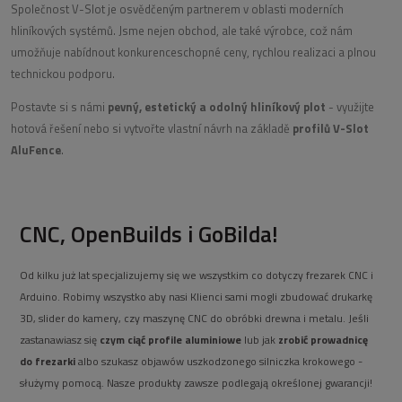
Společnost V-Slot je osvědčeným partnerem v oblasti moderních
hliníkových systémů. Jsme nejen obchod, ale také výrobce, což nám
umožňuje nabídnout konkurenceschopné ceny, rychlou realizaci a plnou
technickou podporu.
Postavte si s námi
pevný, estetický a odolný hliníkový plot
- využijte
hotová řešení nebo si vytvořte vlastní návrh na základě
profilů V-Slot
AluFence
.
CNC, OpenBuilds i GoBilda!
Od kilku już lat specjalizujemy się we wszystkim co dotyczy frezarek CNC i
Arduino. Robimy wszystko aby nasi Klienci sami mogli zbudować drukarkę
3D, slider do kamery, czy maszynę CNC do obróbki drewna i metalu. Jeśli
zastanawiasz się
czym ciąć profile aluminiowe
lub jak
zrobić prowadnicę
do frezarki
albo szukasz objawów uszkodzonego silniczka krokowego -
służymy pomocą. Nasze produkty zawsze podlegają określonej gwarancji!