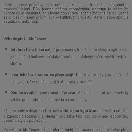
Naše plotové průvlaky jsou určeny pro lidi, kteří oceňují elegantní a
moderní řešení. Díky jednoduchému montážnímu postupu je sestavíte
během několika minut, aniž byste potřebovali specializované nářadí. Jedná
se o ideální řešení pro milovníky kutilských projektů, které v sobě spojuje
estetiku a funkčnost.
Výhody plotu AluFence:
Odolnost proti korozi:
V porovnání s tradičním ocelovým oplocením
jsou naše hliníkové průvlaky mnohem odolnější vůči povětrnostním
vlivům.
Jsou lehké a snadno se přepravují:
Hliníkové profily jsou lehčí než
ocelové, což usnadňuje jejich přepravu a montáž.
Dlouhotrvající povrchová úprava:
AluFence zaručuje estetický
vzhled po mnoho let bez ohledu na podmínky.
Již brzy bude k dispozici také náš
online konfigurátor,
který vám umožní
přizpůsobit rozměry a design průvlaků tak, aby dokonale odpovídaly
vašemu stylu a potřebám.
Vyberte si
AluFence
pro moderní, funkční a snadno instalovatelný plot,