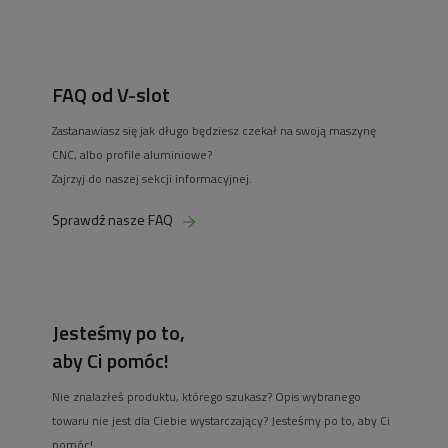
FAQ od V-slot
Zastanawiasz się jak długo będziesz czekał na swoją maszynę
CNC, albo profile aluminiowe?
Zajrzyj do naszej sekcji informacyjnej.
Sprawdź nasze FAQ
Jesteśmy po to,
aby Ci pomóc!
Nie znalazłeś produktu, którego szukasz? Opis wybranego
towaru nie jest dla Ciebie wystarczający? Jesteśmy po to, aby Ci
pomóc!