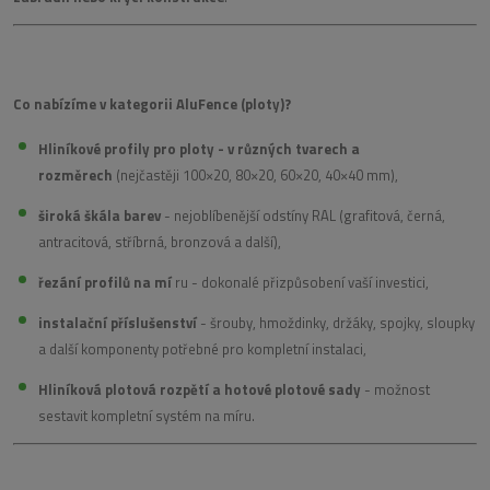
Co nabízíme v kategorii AluFence (ploty)?
Hliníkové profily pro ploty - v různých tvarech a
rozměrech
(nejčastěji 100×20, 80×20, 60×20, 40×40 mm),
široká škála barev
- nejoblíbenější odstíny RAL (grafitová, černá,
antracitová, stříbrná, bronzová a další),
řezání profilů na mí
ru - dokonalé přizpůsobení vaší investici,
instalační příslušenství
- šrouby, hmoždinky, držáky, spojky, sloupky
a další komponenty potřebné pro kompletní instalaci,
Hliníková plotová rozpětí a hotové plotové sady
- možnost
sestavit kompletní systém na míru.