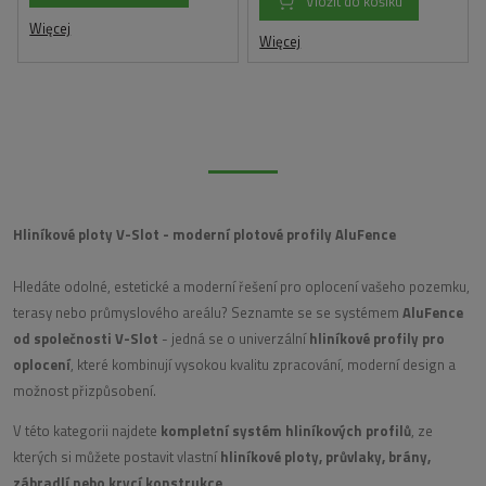
Vložit do košíku
Więcej
Więcej
Hliníkové ploty V-Slot - moderní plotové profily AluFence
Hledáte odolné, estetické a moderní řešení pro oplocení vašeho pozemku,
terasy nebo průmyslového areálu? Seznamte se se systémem
AluFence
od společnosti V-Slot
- jedná se o univerzální
hliníkové profily pro
oplocení
, které kombinují vysokou kvalitu zpracování, moderní design a
možnost přizpůsobení.
V této kategorii najdete
kompletní systém hliníkových profilů
, ze
kterých si můžete postavit vlastní
hliníkové ploty, průvlaky, brány,
zábradlí nebo krycí konstrukce
.