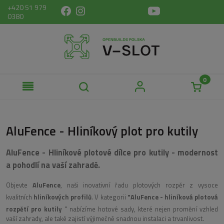
+420 51 979
0380
AluFence - Hliníkový plot pro kutily
AluFence - Hliníkové plotové dílce pro kutily - modernost
a pohodlí na vaší zahradě.
Objevte
AluFence
, naši inovativní řadu plotových rozpěr z vysoce
kvalitních
hliníkových profilů
. V kategorii
"AluFence - hliníková plotová
rozpětí pro kutily
" nabízíme hotové sady, které nejen promění vzhled
vaší zahrady, ale také zajistí výjimečně snadnou instalaci a trvanlivost.