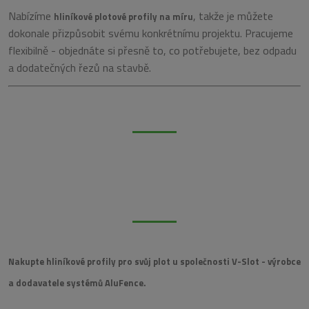
Nabízíme
, takže je můžete
hliníkové plotové profily na míru
dokonale přizpůsobit svému konkrétnímu projektu. Pracujeme
flexibilně - objednáte si přesně to, co potřebujete, bez odpadu
a dodatečných řezů na stavbě.
Nakupte hliníkové profily pro svůj plot u společnosti V-Slot - výrobce
a dodavatele systémů AluFence.