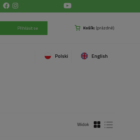
Košík:
(prázdné)
Přihlásit se
Polski
English