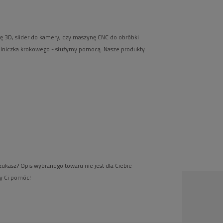
kę 3D, slider do kamery, czy maszynę CNC do obróbki
lniczka krokowego - służymy pomocą. Nasze produkty
zukasz? Opis wybranego towaru nie jest dla Ciebie
by Ci pomóc!