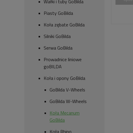
Wałki i tuby GoBilda
Piasty GoBilda
Koła zębate GoBilda
Silniki GoBilda
Serwa GoBilda
Prowadnice liniowe
goBILDA
Koła i opony GoBilda
GoBilda V-Wheels
GoBilda W-Wheels
Koła Mecanum
GoBilda
Koła Rhino