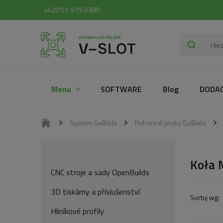
+420 51 979 0380
Menu
SOFTWARE
Blog
DODAC
System GoBilda
Pohonné prvky GoBilda
Koła 
CNC stroje a sady OpenBuilds
3D tiskárny a příslušenství
Hliníkové profily