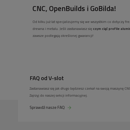
CNC, OpenBuilds i GoBilda!
Od kilku już lat specjalizujemy się we wszystkim co dotyczy f
drewna i metalu. Jeśli zastanawiasz się
czym ciąć profile alum
zawsze podlegają określonej gwarancji!
FAQ od V-slot
Zastanawiasz się jak długo będziesz czekał na swoją maszynę CNC
Zajrzyj do naszej sekcji informacyjnej.
Sprawdź nasze FAQ