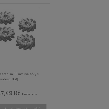
 Mecanum 96 mm (válečky s
tvrdosti 70A)
27,49 Kč
Hrubá cena
rnit na dostupnost produktů