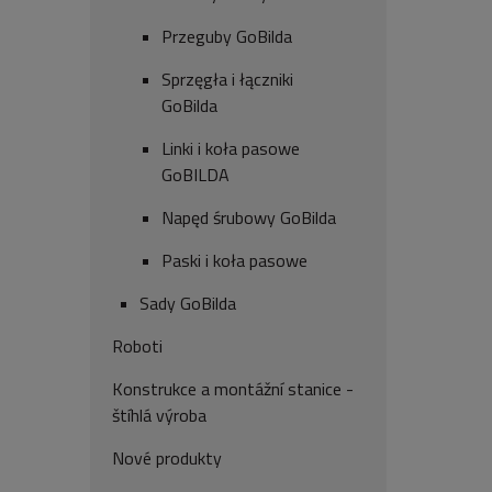
Przeguby GoBilda
Sprzęgła i łączniki
GoBilda
Linki i koła pasowe
GoBILDA
Napęd śrubowy GoBilda
Paski i koła pasowe
Sady GoBilda
Roboti
Konstrukce a montážní stanice -
štíhlá výroba
Nové produkty