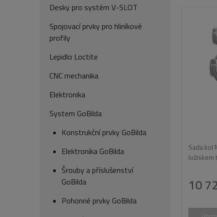
Desky pro systém V-SLOT
Spojovací prvky pro hliníkové
profily
Lepidlo Loctite
CNC mechanika
Elektronika
System GoBilda
Konstrukční prvky GoBilda
Sada kol
Elektronika GoBilda
ložiskem 
Šrouby a příslušenství
GoBilda
10 7
Pohonné prvky GoBilda
Upozo