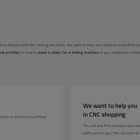
ed to Arduino and CNC milling machines. We want to help our clients to build their 
um profiles
or how to
make a slider for a milling machine
or you maybe are looki
We want to help you
in CNC shopping
chine or aluminum profiles?
You not you find a product you are
sufficient for you? We are here to