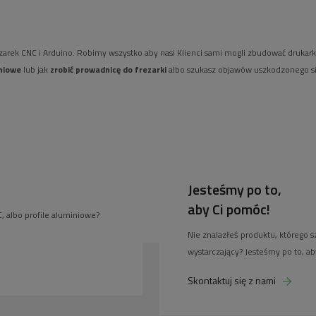
rezarek CNC i Arduino. Robimy wszystko aby nasi Klienci sami mogli zbudować drukar
iniowe
lub jak
zrobić prowadnicę do frezarki
albo szukasz objawów uszkodzonego si
Jesteśmy po to,
aby Ci pomóc!
, albo profile aluminiowe?
Nie znalazłeś produktu, którego s
wystarczający? Jesteśmy po to, a
Skontaktuj się z nami