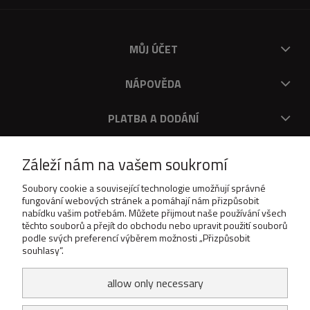
MŮJ ÚČET
NÁPOVĚDA
PLATBA A DODÁNÍ
O V
Záleží nám na vašem soukromí
DOWNLOAD
Soubory cookie a související technologie umožňují správné
fungování webových stránek a pomáhají nám přizpůsobit
nabídku vašim potřebám. Můžete přijmout naše používání všech
těchto souborů a přejít do obchodu nebo upravit použití souborů
podle svých preferencí výběrem možnosti „Přizpůsobit
souhlasy“.
allow only necessary