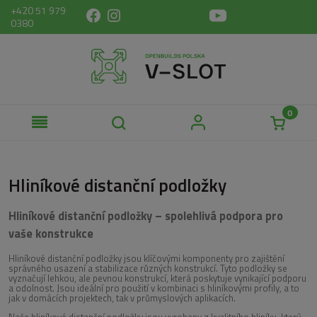
+420 51 979
0380
Hliníkové distanční podložky
Hliníkové distanční podložky – spolehlivá podpora pro
vaše konstrukce
Hliníkové distanční podložky jsou klíčovými komponenty pro zajištění
správného usazení a stabilizace různých konstrukcí. Tyto podložky se
vyznačují lehkou, ale pevnou konstrukcí, která poskytuje vynikající podporu
a odolnost. Jsou ideální pro použití v kombinaci s hliníkovými profily, a to
jak v domácích projektech, tak v průmyslových aplikacích.
Naše hliníkové distanční podložky jsou vyrobeny z kvalitního hliníku, který