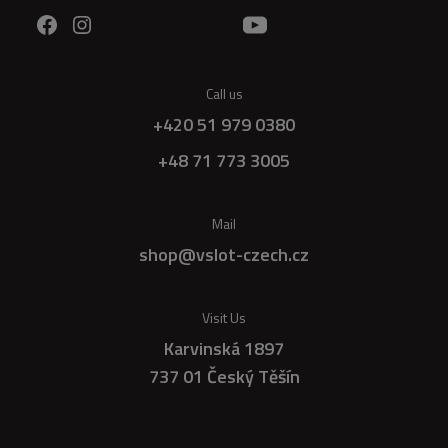
Call us
+420 51 979 0380
+48 71 773 3005
Mail
shop@vslot-czech.cz
Visit Us
Karvinská 1897
737 01 Český Těšín