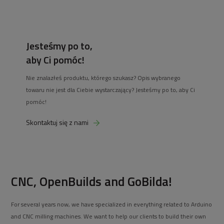
Jesteśmy po to,
aby Ci pomóc!
Nie znalazłeś produktu, którego szukasz? Opis wybranego
towaru nie jest dla Ciebie wystarczający? Jesteśmy po to, aby Ci
pomóc!
Skontaktuj się z nami
CNC, OpenBuilds and GoBilda!
For several years now, we have specialized in everything related to Arduino
and CNC milling machines. We want to help our clients to build their own