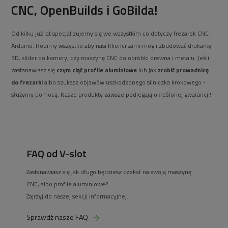
CNC, OpenBuilds i GoBilda!
Od kilku już lat specjalizujemy się we wszystkim co dotyczy frezarek CNC i
Arduino. Robimy wszystko aby nasi Klienci sami mogli zbudować drukarkę
3D, slider do kamery, czy maszynę CNC do obróbki drewna i metalu. Jeśli
zastanawiasz się
czym ciąć profile aluminiowe
lub jak
zrobić prowadnicę
do frezarki
albo szukasz objawów uszkodzonego silniczka krokowego -
służymy pomocą. Nasze produkty zawsze podlegają określonej gwarancji!
FAQ od V-slot
Zastanawiasz się jak długo będziesz czekał na swoją maszynę
CNC, albo profile aluminiowe?
Zajrzyj do naszej sekcji informacyjnej.
Sprawdź nasze FAQ