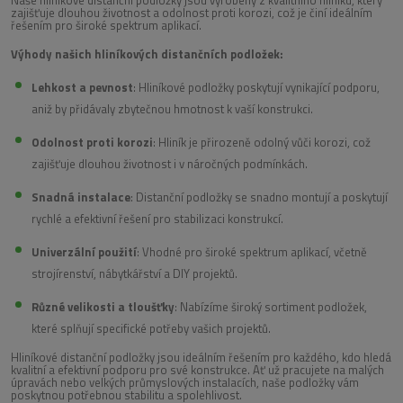
zajišťuje dlouhou životnost a odolnost proti korozi, což je činí ideálním
řešením pro široké spektrum aplikací.
Výhody našich hliníkových distančních podložek:
Lehkost a pevnost
: Hliníkové podložky poskytují vynikající podporu,
aniž by přidávaly zbytečnou hmotnost k vaší konstrukci.
Odolnost proti korozi
: Hliník je přirozeně odolný vůči korozi, což
zajišťuje dlouhou životnost i v náročných podmínkách.
Snadná instalace
: Distanční podložky se snadno montují a poskytují
rychlé a efektivní řešení pro stabilizaci konstrukcí.
Univerzální použití
: Vhodné pro široké spektrum aplikací, včetně
strojírenství, nábytkářství a DIY projektů.
Různé velikosti a tloušťky
: Nabízíme široký sortiment podložek,
které splňují specifické potřeby vašich projektů.
Hliníkové distanční podložky jsou ideálním řešením pro každého, kdo hledá
kvalitní a efektivní podporu pro své konstrukce. Ať už pracujete na malých
úpravách nebo velkých průmyslových instalacích, naše podložky vám
poskytnou potřebnou stabilitu a spolehlivost.