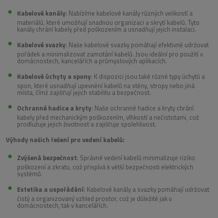
Kabelové kanály
: Nabízíme kabelové kanály různých velikostí a
materiálů, které umožňují snadnou organizaci a skrytí kabelů. Tyto
kanály chrání kabely před poškozením a usnadňují jejich instalaci.
Kabelové svazky
: Naše kabelové svazky pomáhají efektivně udržovat
pořádek a minimalizovat zamotání kabelů. Jsou ideální pro použití v
domácnostech, kancelářích a průmyslových aplikacích.
Kabelové úchyty a spony
: K dispozici jsou také různé typy úchytů a
spon, které usnadňují upevnění kabelů na stěny, stropy nebo jiná
místa, čímž zajišťují jejich stabilitu a bezpečnost.
Ochranné hadice a kryty
: Naše ochranné hadice a kryty chrání
kabely před mechanickým poškozením, vlhkostí a nečistotami, což
prodlužuje jejich životnost a zajišťuje spolehlivost.
Výhody našich řešení pro vedení kabelů:
Zvýšená bezpečnost
: Správné vedení kabelů minimalizuje riziko
poškození a zkratu, což přispívá k větší bezpečnosti elektrických
systémů.
Estetika a uspořádání
: Kabelové kanály a svazky pomáhají udržovat
čistý a organizovaný vzhled prostor, což je důležité jak v
domácnostech, tak v kancelářích.