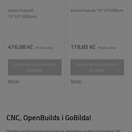
Vedení kabelů
Vedení kabelu 15*10*500mm
15*10*2000mm
476,98 Kč
178,83 Kč
Hrubá cena
Hrubá cena
Upozornit na dostupnost
Upozornit na dostupnost
produktů
produktů
Więcej
Więcej
CNC, OpenBuilds i GoBilda!
Od kilku już lat specjalizujemy się we wszystkim co dotyczy frezarek CNC i