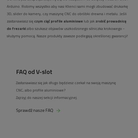
Arduino. Robimy wszystko aby nasi Klienci sami mogli zbudować drukarkę
3D, slider do kamery, czy maszynę CNC do obróbki drewna i metalu. Jeśli
zastanawiasz się
czym ciąć profile aluminiowe
lub jak
zrobić prowadnicę
do frezarki
albo szukasz objawów uszkodzonego silniczka krokowego -
służymy pomocą. Nasze produkty zawsze podlegają określonej gwarancji!
FAQ od V-slot
Zastanawiasz się jak długo będziesz czekał na swoją maszynę
CNC, albo profile aluminiowe?
Zajrzyj do naszej sekcji informacyjnej.
Sprawdź nasze FAQ