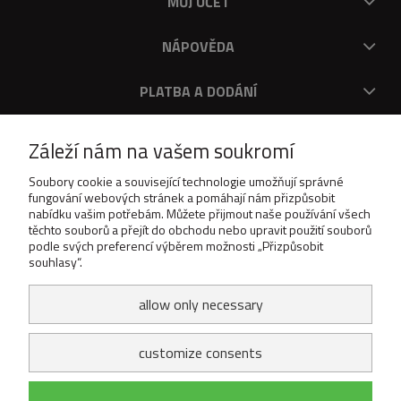
MŮJ ÚČET
NÁPOVĚDA
PLATBA A DODÁNÍ
O V
Záleží nám na vašem soukromí
DOWNLOAD
Soubory cookie a související technologie umožňují správné
fungování webových stránek a pomáhají nám přizpůsobit
nabídku vašim potřebám. Můžete přijmout naše používání všech
těchto souborů a přejít do obchodu nebo upravit použití souborů
podle svých preferencí výběrem možnosti „Přizpůsobit
souhlasy“.
allow only necessary
customize consents