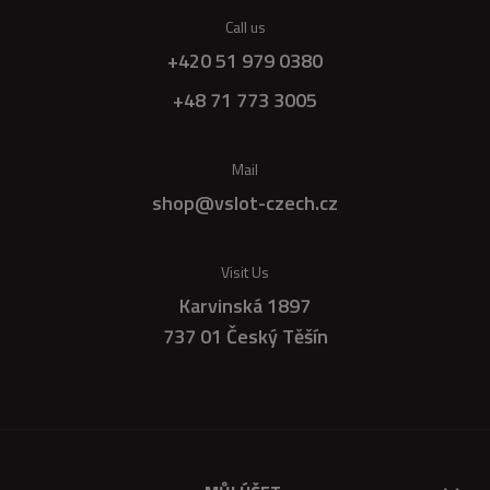
Call us
+420 51 979 0380
+48 71 773 3005
Mail
shop@vslot-czech.cz
Visit Us
Karvinská 1897
737 01 Český Těšín