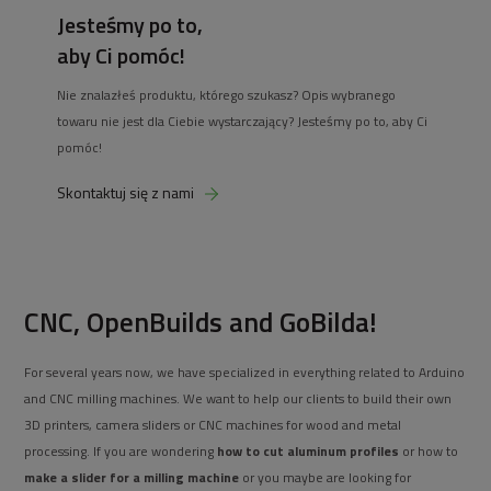
Jesteśmy po to,
aby Ci pomóc!
Nie znalazłeś produktu, którego szukasz? Opis wybranego
towaru nie jest dla Ciebie wystarczający? Jesteśmy po to, aby Ci
pomóc!
Skontaktuj się z nami
CNC, OpenBuilds and GoBilda!
For several years now, we have specialized in everything related to Arduino
and CNC milling machines. We want to help our clients to build their own
3D printers, camera sliders or CNC machines for wood and metal
processing. If you are wondering
how to cut aluminum profiles
or how to
make a slider for a milling machine
or you maybe are looking for