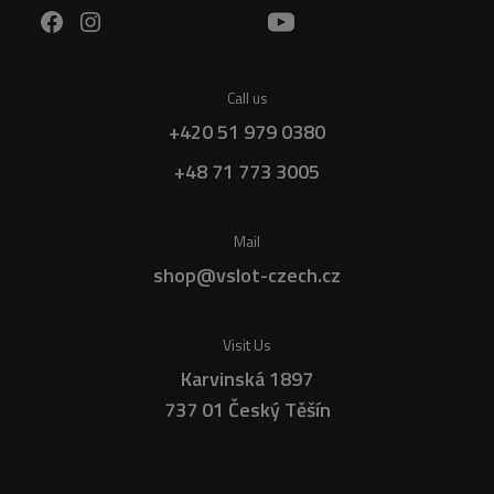
Call us
+420 51 979 0380
+48 71 773 3005
Mail
shop@vslot-czech.cz
Visit Us
Karvinská 1897
737 01 Český Těšín