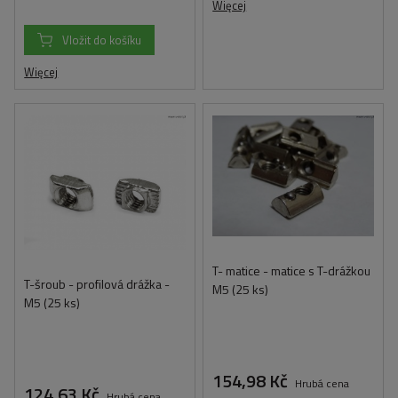
Więcej
Vložit do košíku
Więcej
T- matice - matice s T-drážkou
T-šroub - profilová drážka -
M5 (25 ks)
M5 (25 ks)
154,98 Kč
Hrubá cena
124,63 Kč
Hrubá cena