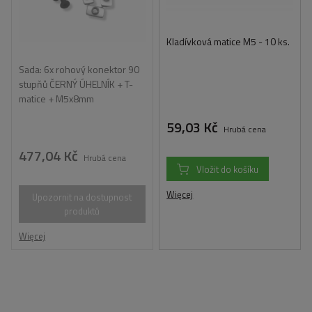
Kladívková matice M5 - 10 ks.
Sada: 6x rohový konektor 90
stupňů ČERNÝ ÚHELNÍK + T-
matice + M5x8mm
59,03 Kč
Hrubá cena
477,04 Kč
Hrubá cena
Vložit do košíku
Więcej
Upozornit na dostupnost
produktů
Więcej