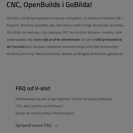
CNC, OpenBuilds i GoBilda!
Od kilku już lat specjalizujemy się we wszystkim co dotyczy frezarek CNC i
Arduino. Robimy wszystko aby nasi Klienci sami mogli zbudować drukarkę
3D, slider do kamery, czy maszynę CNC do obróbki drewna i metalu. Jeśli
zastanawiasz się
czym ciąć profile aluminiowe
lub jak
zrobić prowadnicę
do frezarki
albo szukasz objawów uszkodzonego silniczka krokowego -
służymy pomocą. Nasze produkty zawsze podlegają określonej gwarancji!
FAQ od V-slot
Zastanawiasz się jak długo będziesz czekał na swoją maszynę
CNC, albo profile aluminiowe?
Zajrzyj do naszej sekcji informacyjnej.
Sprawdź nasze FAQ