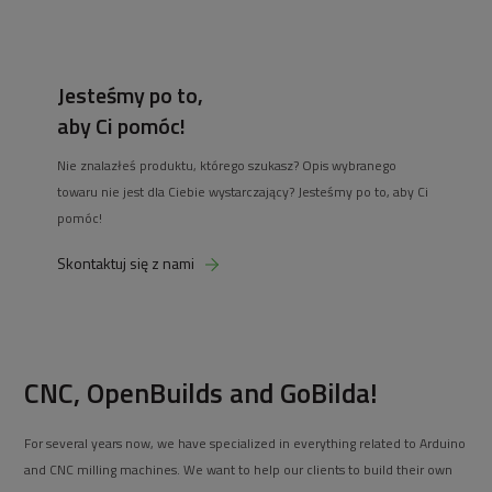
Jesteśmy po to,
aby Ci pomóc!
Nie znalazłeś produktu, którego szukasz? Opis wybranego
towaru nie jest dla Ciebie wystarczający? Jesteśmy po to, aby Ci
pomóc!
Skontaktuj się z nami
CNC, OpenBuilds and GoBilda!
For several years now, we have specialized in everything related to Arduino
and CNC milling machines. We want to help our clients to build their own