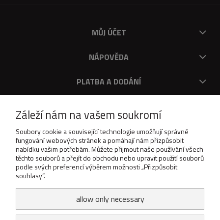
MŮJ ÚČET
NÁPOVĚDA
PLATBA A DODÁNÍ
O V
Záleží nám na vašem soukromí
DOWNLOAD
Soubory cookie a související technologie umožňují správné
fungování webových stránek a pomáhají nám přizpůsobit
nabídku vašim potřebám. Můžete přijmout naše používání všech
těchto souborů a přejít do obchodu nebo upravit použití souborů
podle svých preferencí výběrem možnosti „Přizpůsobit
souhlasy“.
allow only necessary