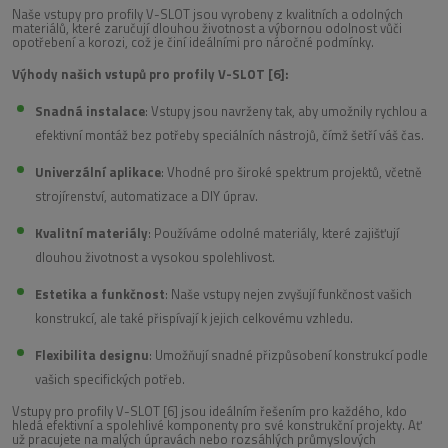
Naše vstupy pro profily V-SLOT jsou vyrobeny z kvalitních a odolných
materiálů, které zaručují dlouhou životnost a výbornou odolnost vůči
opotřebení a korozi, což je činí ideálními pro náročné podmínky.
Výhody našich vstupů pro profily V-SLOT [6]:
Snadná instalace
: Vstupy jsou navrženy tak, aby umožnily rychlou a
efektivní montáž bez potřeby speciálních nástrojů, čímž šetří váš čas.
Univerzální aplikace
: Vhodné pro široké spektrum projektů, včetně
strojírenství, automatizace a DIY úprav.
Kvalitní materiály
: Používáme odolné materiály, které zajišťují
dlouhou životnost a vysokou spolehlivost.
Estetika a funkčnost
: Naše vstupy nejen zvyšují funkčnost vašich
konstrukcí, ale také přispívají k jejich celkovému vzhledu.
Flexibilita designu
: Umožňují snadné přizpůsobení konstrukcí podle
vašich specifických potřeb.
Vstupy pro profily V-SLOT [6] jsou ideálním řešením pro každého, kdo
hledá efektivní a spolehlivé komponenty pro své konstrukční projekty. Ať
už pracujete na malých úpravách nebo rozsáhlých průmyslových