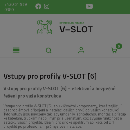
+420 51 979
0380
Vstupy pro profily V-SLOT [6]
Vstupy pro profily V-SLOT [6] – efektivní a bezpečné
řešení pro vaše konstrukce
Vstupy pro profily V-SLOT [6] jsou klíčovými komponenty, které zajišťují
bezproblémové připojení a instalaci dalších prvků do vašich konstrukcí.
Tyto vstupy jsou navrženy tak, aby umožnily jednoduchou montáž a přístup
ke kabelům, trubkám nebo jiným příslušenstvím, což zvyšuje funkčnost a
estetiku vašich projektů. Ideální pro široké spektrum aplikací, od DIY
projektů po profesionální průmyslové instalace.