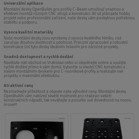
Univerzální aplikace
Montážní desky OpenBuilds pro profily C-Beam umožňují snadnou a
efektivní montáž různých CNC strojů a konstrukcí. Ať už plánujete hobby
projekt nebo profesionální zařízení, naše desky vám poskytnou potřebnou
stabilitu a podporu.
Vysoce kvalitní materiály
Naše montážní desky jsou vyrobeny z vysoce kvalitního hliníku, což
zaručuje dlouhou životnost a odolnost. Precizní zpracování a robustní
konstrukce činí tyto desky ideálním řešením pro náročné projekty.
Snadná dostupnost a rychlé dodání
Navštivte náš obchod ve Vratislavi nebo si objednejte online a využijte
rychlé dodání přímo k vám domů. Vytvořte si vlastní CNC konstrukci s
našimi montážními deskami pro C-nosníkové profily a realizujte své
projekty s maximální efektivitou.
Atraktivní ceny
Nezmeškejte příležitost a objevte naše výhodné ceny. Montážní desky
OpenBuilds vám nabízejí skvělé možnosti pro realizaci vašich
konstrukčních nápadů, tak neváhejte a posuňte své dovednosti na novou
úroveň!