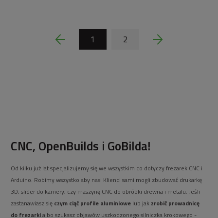
1
2
CNC, OpenBuilds i GoBilda!
Od kilku już lat specjalizujemy się we wszystkim co dotyczy frezarek CNC i
Arduino. Robimy wszystko aby nasi Klienci sami mogli zbudować drukarkę
3D, slider do kamery, czy maszynę CNC do obróbki drewna i metalu. Jeśli
zastanawiasz się
czym ciąć profile aluminiowe
lub jak
zrobić prowadnicę
do frezarki
albo szukasz objawów uszkodzonego silniczka krokowego -