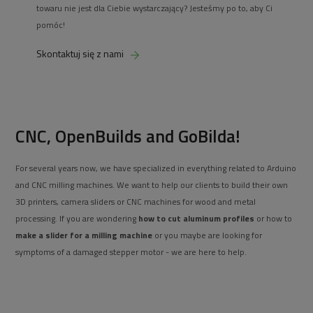
towaru nie jest dla Ciebie wystarczający? Jesteśmy po to, aby Ci
pomóc!
Skontaktuj się z nami
CNC, OpenBuilds and GoBilda!
For several years now, we have specialized in everything related to Arduino
and CNC milling machines. We want to help our clients to build their own
3D printers, camera sliders or CNC machines for wood and metal
processing. If you are wondering
how to cut aluminum profiles
or how to
make a slider for a milling machine
or you maybe are looking for
symptoms of a damaged stepper motor - we are here to help.