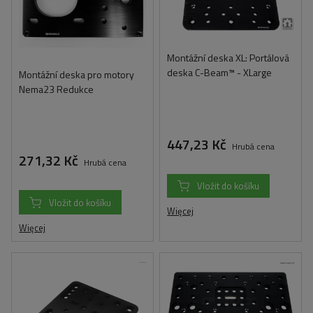
Montážní deska XL: Portálová
deska C-Beam™ - XLarge
Montážní deska pro motory
Nema23 Redukce
447,23 Kč
Hrubá cena
271,32 Kč
Hrubá cena
Vložit do košíku
Vložit do košíku
Więcej
Więcej