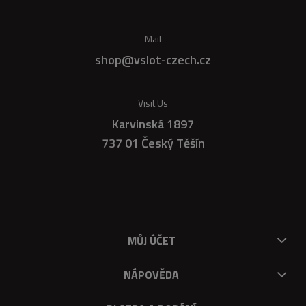
Mail
shop@vslot-czech.cz
Visit Us
Karvinská 1897
737 01 Český Těšín
MŮJ ÚČET
NÁPOVĚDA