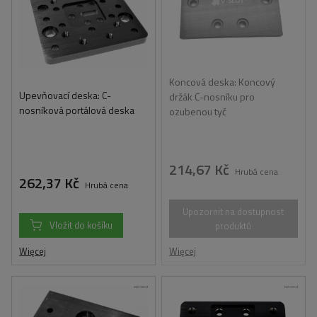
Koncová deska: Koncový
Upevňovací deska: C-
držák C-nosníku pro
nosníková portálová deska
ozubenou tyč
214,67 Kč
Hrubá cena
262,37 Kč
Hrubá cena
Upozornit na dostupnost
Vložit do košíku
produktů
Więcej
Więcej