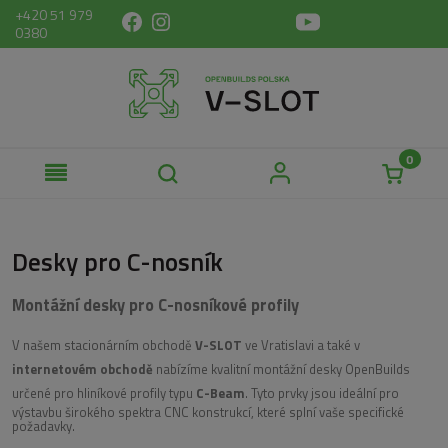
+420 51 979
0380
Desky pro C-nosník
Montážní desky pro C-nosníkové profily
V našem stacionárním obchodě
V-SLOT
ve Vratislavi a také v
internetovém obchodě
nabízíme kvalitní montážní desky OpenBuilds
určené pro hliníkové profily typu
C-Beam
. Tyto prvky jsou ideální pro
výstavbu širokého spektra CNC konstrukcí, které splní vaše specifické
požadavky.