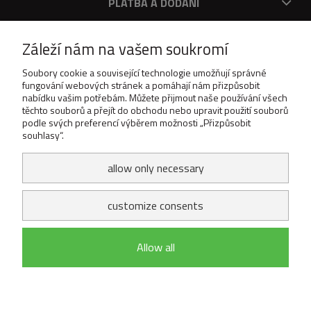
PLATBA A DODÁNÍ
O V
Záleží nám na vašem soukromí
DOWNLOAD
Soubory cookie a související technologie umožňují správné
fungování webových stránek a pomáhají nám přizpůsobit
nabídku vašim potřebám. Můžete přijmout naše používání všech
těchto souborů a přejít do obchodu nebo upravit použití souborů
podle svých preferencí výběrem možnosti „Přizpůsobit
souhlasy“.
allow only necessary
customize consents
Allow all
zobrazit plnou verzi stránky