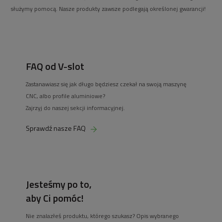
służymy pomocą. Nasze produkty zawsze podlegają określonej gwarancji!
FAQ od V-slot
Zastanawiasz się jak długo będziesz czekał na swoją maszynę
CNC, albo profile aluminiowe?
Zajrzyj do naszej sekcji informacyjnej.
Sprawdź nasze FAQ
Jesteśmy po to,
aby Ci pomóc!
Nie znalazłeś produktu, którego szukasz? Opis wybranego