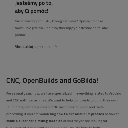
Jesteśmy po to,
aby Ci pomóc!
Nie znalazłeś produktu, którego szukasz? Opis wybranego
towaru nie jest dla Ciebie wystarczający? Jesteśmy po to, aby Ci
pomóc!
Skontaktuj się z nami
CNC, OpenBuilds and GoBilda!
For several years now, we have specialized in everything related to Arduino
and CNC milling machines. We want to help our clients to build their own
3D printers, camera sliders or CNC machines for wood and metal
processing. If you are wondering
how to cut aluminum profiles
or how to
make a slider for a milling machine
or you maybe are looking for
symptoms of a damaged stepper motor - we are here to help.