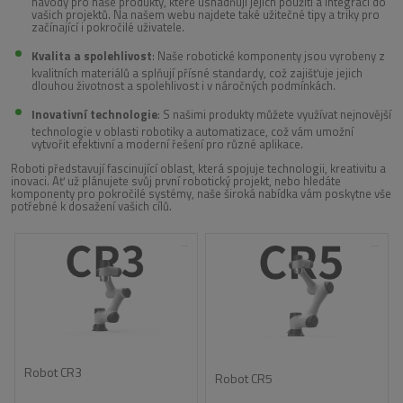
návody pro naše produkty, které usnadňují jejich použití a integraci do
vašich projektů. Na našem webu najdete také užitečné tipy a triky pro
začínající i pokročilé uživatele.
Kvalita a spolehlivost
: Naše robotické komponenty jsou vyrobeny z
kvalitních materiálů a splňují přísné standardy, což zajišťuje jejich
dlouhou životnost a spolehlivost i v náročných podmínkách.
Inovativní technologie
: S našimi produkty můžete využívat nejnovější
technologie v oblasti robotiky a automatizace, což vám umožní
vytvořit efektivní a moderní řešení pro různé aplikace.
Roboti představují fascinující oblast, která spojuje technologii, kreativitu a
inovaci. Ať už plánujete svůj první robotický projekt, nebo hledáte
komponenty pro pokročilé systémy, naše široká nabídka vám poskytne vše
potřebné k dosažení vašich cílů.
Robot CR3
Robot CR5