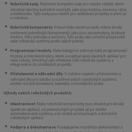
Robotické sady
: Nabízíme kompletní sady pro stavbu robotů, které
obsahují všechny potřebné součásti, jako jsou motory, senzory, rámy
a elektroniku. Tyto sady jsou skvélé pro vzdělávací projekty a učení se
o robotice.
Robotické komponenty
: Pokud máte vlastní projekt, máme široký
sortiment jednotlivých komponentů, jako jsou servomotory, krokové
motory, řídicí jednotky a senzory. Tyto prvky vám umožní přizpůsobit
vaše robotické systémy podle vašich potřeb.
Programovací moduly
: Naše kategorie zahrnuje také programovací
moduly a mikrokontroléry, které usnadňují vývoj vlastních aplikací pro
vaše roboty. Umožňují vám efektivně řídit robotické systémy a
integrovat je do složitějších projektů.
Příslušenství a náhradní díly
: V nabídce najdete i příslušenství a
náhradní díly pro údržbu a rozšíření vašich robotických systémů,
včetně různých konektorů, kabeláže a montážních prvků.
Výhody našich robotických produktů:
Všestrannost
: Naše robotické komponenty jsou vhodné pro široké
spektrum aplikací, od jednoduchých projektů až po složité
automatizované systémy, a to včetně průmyslových a domácích
robotických aplikací.
Podpora a dokumentace
: Poskytujeme rozsáhlou dokumentaci a