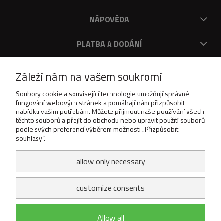
NÁPOVĚDA
PLATBA A DODÁNÍ
O V
Záleží nám na vašem soukromí
DOWNLOAD
Soubory cookie a související technologie umožňují správné
fungování webových stránek a pomáhají nám přizpůsobit
nabídku vašim potřebám. Můžete přijmout naše používání všech
těchto souborů a přejít do obchodu nebo upravit použití souborů
podle svých preferencí výběrem možnosti „Přizpůsobit
souhlasy“.
allow only necessary
customize consents
Allow all