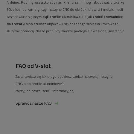
Arduino. Robimy wszystko aby nasi Klienci sami mogli zbudować drukarkę
3D, slider do kamery, czy maszynę CNC do obróbki drewna i metalu. Jeśli
zastanawiasz się
czym ciąć profile aluminiowe
lub jak
zrobić prowadnicę
do frezarki
albo szukasz objawów uszkodzonego silniczka krokowego -
służymy pomocą. Nasze produkty zawsze podlegają określonej gwarancji!
FAQ od V-slot
Zastanawiasz się jak długo będziesz czekał na swoją maszynę
CNC, albo profile aluminiowe?
Zajrzyj do naszej sekcji informacyjnej.
Sprawdź nasze FAQ