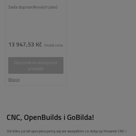
Sada dopravníkových pásů
13 947,53 Kč
Hrubá cena
Upozornit na dostupnost
produktů
Więcej
CNC, OpenBuilds i GoBilda!
Od kilku już lat specjalizujemy się we wszystkim co dotyczy frezarek CNC i