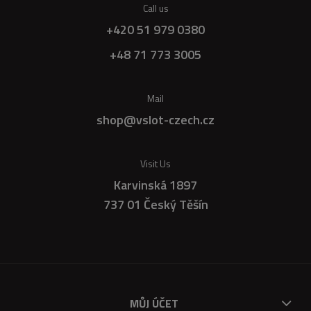
Call us
+420 51 979 0380
+48 71 773 3005
Mail
shop@vslot-czech.cz
Visit Us
Karvinská 1897
737 01 Český Těšín
MŮJ ÚČET